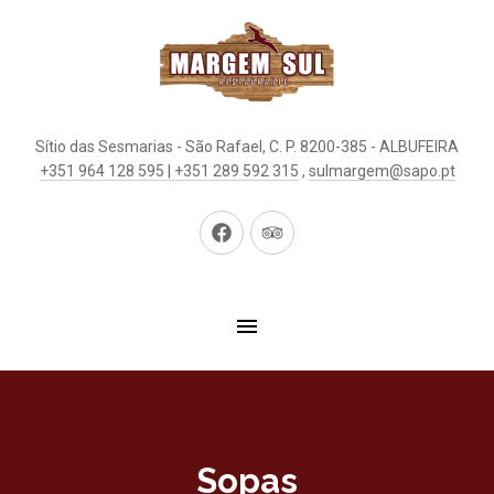
Sítio das Sesmarias - São Rafael, C. P. 8200-385 - ALBUFEIRA
+351 964 128 595 | +351 289 592 315
,
sulmargem@sapo.pt
New
New
Window
Window
Sopas