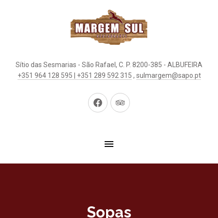
Sítio das Sesmarias - São Rafael, C. P. 8200-385 - ALBUFEIRA
+351 964 128 595 | +351 289 592 315
,
sulmargem@sapo.pt
New
New
Window
Window
Sopas