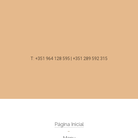
T: +351 964 128 595 | +351 289 592 315
Página Inicial