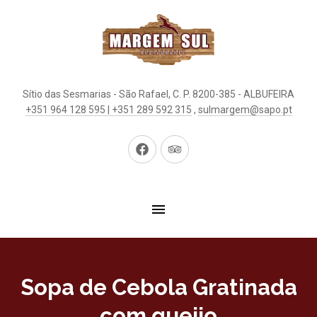
Sítio das Sesmarias - São Rafael, C. P. 8200-385 - ALBUFEIRA
+351 964 128 595 | +351 289 592 315
,
sulmargem@sapo.pt
New
New
Window
Window
Sopa de Cebola Gratinada
com queijo