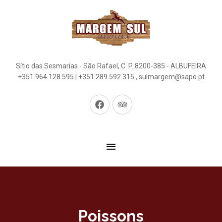
Sítio das Sesmarias - São Rafael, C. P. 8200-385 - ALBUFEIRA
+351 964 128 595 | +351 289 592 315
,
sulmargem@sapo.pt
New
New
Window
Window
Poissons