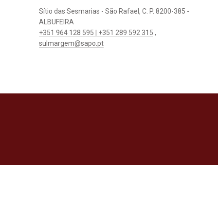
Sítio das Sesmarias - São Rafael, C. P. 8200-385 -
ALBUFEIRA
+351 964 128 595 | +351 289 592 315
,
sulmargem@sapo.pt