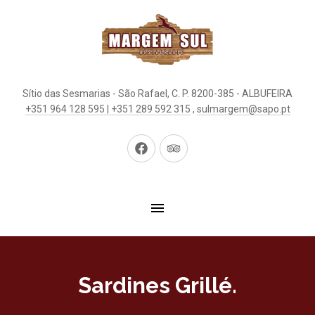
Sítio das Sesmarias - São Rafael, C. P. 8200-385 - ALBUFEIRA
+351 964 128 595 | +351 289 592 315
,
sulmargem@sapo.pt
New
New
Window
Window
Sardines Grillé.