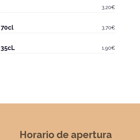
3,20€
70cl
3,70€
 35cL
1,90€
Horario de apertura