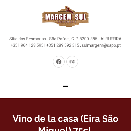
Sítio das Sesmarias - São Rafael, C. P. 8200-385 - ALBUFEIRA
+351 964 128 595 | +351 289 592 315
,
sulmargem@sapo.pt
New
New
Window
Window
Vino de la casa (Eira São
Miguel) 75cl.