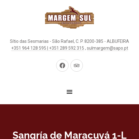
Sítio das Sesmarias - São Rafael, C. P. 8200-385 - ALBUFEIRA
+351 964 128 595 | +351 289 592 315
,
sulmargem@sapo.pt
New
New
Window
Window
Sangría de Maracuyá 1-L