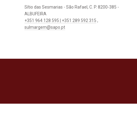
Sítio das Sesmarias - São Rafael, C. P. 8200-385 -
ALBUFEIRA
+351 964 128 595 | +351 289 592 315
,
sulmargem@sapo.pt