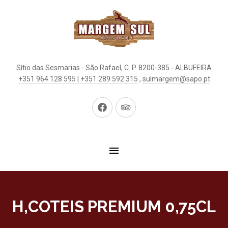
Sítio das Sesmarias - São Rafael, C. P. 8200-385 - ALBUFEIRA
+351 964 128 595 | +351 289 592 315
,
sulmargem@sapo.pt
New
New
Window
Window
H,COTEIS PREMIUM 0,75CL