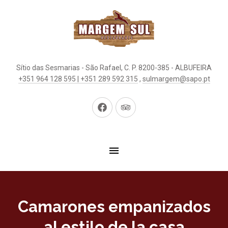
Sítio das Sesmarias - São Rafael, C. P. 8200-385 - ALBUFEIRA
+351 964 128 595 | +351 289 592 315
,
sulmargem@sapo.pt
New
New
Window
Window
Camarones empanizados
al estilo de la casa