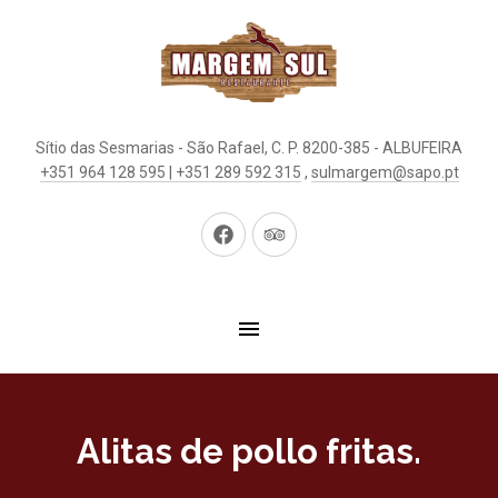
Sítio das Sesmarias - São Rafael, C. P. 8200-385 - ALBUFEIRA
+351 964 128 595 | +351 289 592 315
,
sulmargem@sapo.pt
New
New
Window
Window
Alitas de pollo fritas.