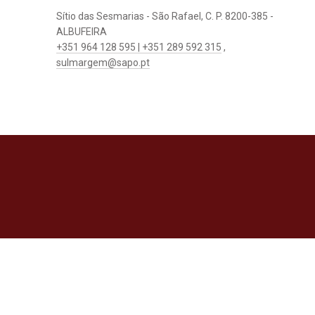
Sítio das Sesmarias - São Rafael, C. P. 8200-385 -
ALBUFEIRA
+351 964 128 595 | +351 289 592 315
,
sulmargem@sapo.pt