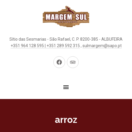
Sítio das Sesmarias - São Rafael, C. P. 8200-385 - ALBUFEIRA
+351 964 128 595 | +351 289 592 315
,
sulmargem@sapo.pt
New
New
Window
Window
arroz