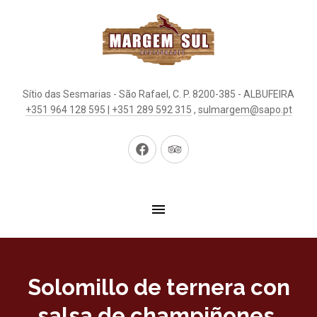
Sítio das Sesmarias - São Rafael, C. P. 8200-385 - ALBUFEIRA
+351 964 128 595 | +351 289 592 315
,
sulmargem@sapo.pt
New
New
Window
Window
Solomillo de ternera con
salsa de champiñones,