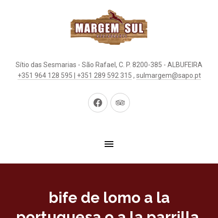
Sítio das Sesmarias - São Rafael, C. P. 8200-385 - ALBUFEIRA
+351 964 128 595 | +351 289 592 315
,
sulmargem@sapo.pt
New
New
Window
Window
bife de lomo a la
portuguesa o a la parrilla.