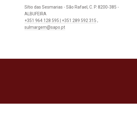
Sítio das Sesmarias - São Rafael, C. P. 8200-385 -
ALBUFEIRA
+351 964 128 595 | +351 289 592 315
,
sulmargem@sapo.pt