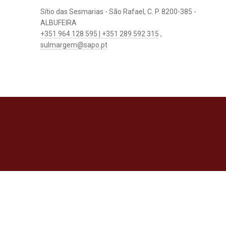
Sítio das Sesmarias - São Rafael, C. P. 8200-385 -
ALBUFEIRA
+351 964 128 595 | +351 289 592 315
,
sulmargem@sapo.pt