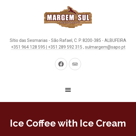
Sítio das Sesmarias - São Rafael, C. P. 8200-385 - ALBUFEIRA
+351 964 128 595 | +351 289 592 315
,
sulmargem@sapo.pt
New
New
Window
Window
Ice Coffee with Ice Cream