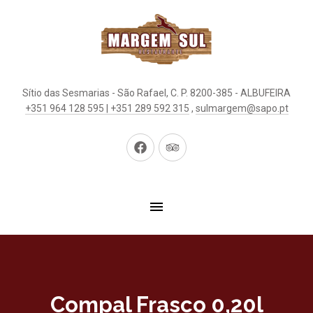
Sítio das Sesmarias - São Rafael, C. P. 8200-385 - ALBUFEIRA
+351 964 128 595 | +351 289 592 315
,
sulmargem@sapo.pt
New
New
Window
Window
Compal Frasco 0,20l