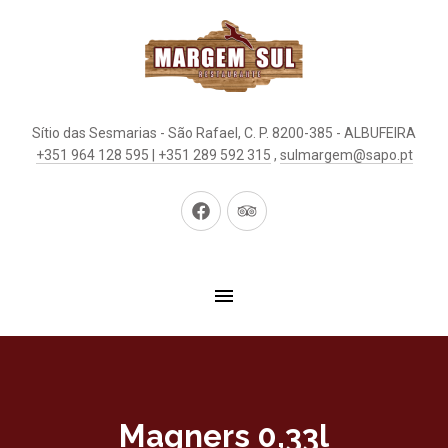
Sítio das Sesmarias - São Rafael, C. P. 8200-385 - ALBUFEIRA
+351 964 128 595 | +351 289 592 315
,
sulmargem@sapo.pt
New
New
Window
Window
Magners 0,33l