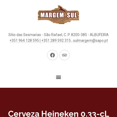
Sítio das Sesmarias - São Rafael, C. P. 8200-385 - ALBUFEIRA
+351 964 128 595 | +351 289 592 315
,
sulmargem@sapo.pt
New
New
Window
Window
Cerveza Heineken 0.33-cL