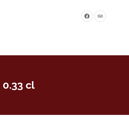
New
New
Window
Window
0.33 cl