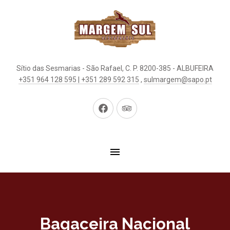
Sítio das Sesmarias - São Rafael, C. P. 8200-385 - ALBUFEIRA
+351 964 128 595 | +351 289 592 315
,
sulmargem@sapo.pt
New
New
Window
Window
Bagaceira Nacional