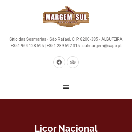
Sítio das Sesmarias - São Rafael, C. P. 8200-385 - ALBUFEIRA
+351 964 128 595 | +351 289 592 315
,
sulmargem@sapo.pt
New
New
Window
Window
Licor Nacional