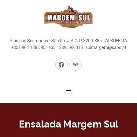
Sítio das Sesmarias - São Rafael, C. P. 8200-385 - ALBUFEIRA
+351 964 128 595 | +351 289 592 315
,
sulmargem@sapo.pt
New
New
Window
Window
Ensalada Margem Sul