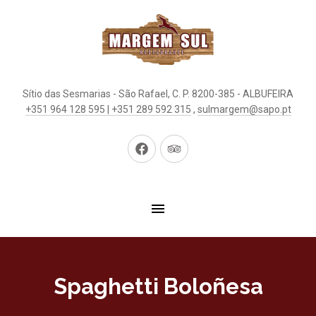
Sítio das Sesmarias - São Rafael, C. P. 8200-385 - ALBUFEIRA
+351 964 128 595 | +351 289 592 315
,
sulmargem@sapo.pt
New
New
Window
Window
Spaghetti Boloñesa