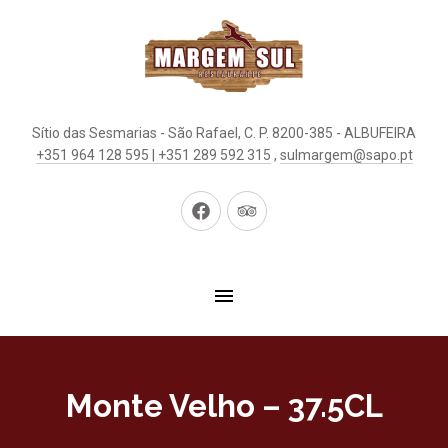
Sítio das Sesmarias - São Rafael, C. P. 8200-385 - ALBUFEIRA
+351 964 128 595 | +351 289 592 315
,
sulmargem@sapo.pt
New
New
Window
Window
Monte Velho – 37.5CL