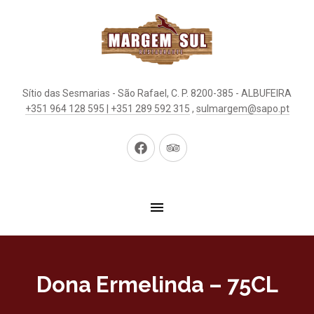
Sítio das Sesmarias - São Rafael, C. P. 8200-385 - ALBUFEIRA
+351 964 128 595 | +351 289 592 315
,
sulmargem@sapo.pt
New
New
Window
Window
Dona Ermelinda – 75CL