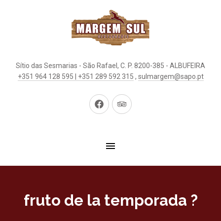
Sítio das Sesmarias - São Rafael, C. P. 8200-385 - ALBUFEIRA
+351 964 128 595 | +351 289 592 315
,
sulmargem@sapo.pt
New
New
Window
Window
fruto de la temporada ?