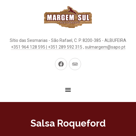
Sítio das Sesmarias - São Rafael, C. P. 8200-385 - ALBUFEIRA
+351 964 128 595 | +351 289 592 315
,
sulmargem@sapo.pt
New
New
Window
Window
Salsa Roqueford