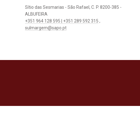
Sítio das Sesmarias - São Rafael, C. P. 8200-385 -
ALBUFEIRA
+351 964 128 595 | +351 289 592 315
,
sulmargem@sapo.pt