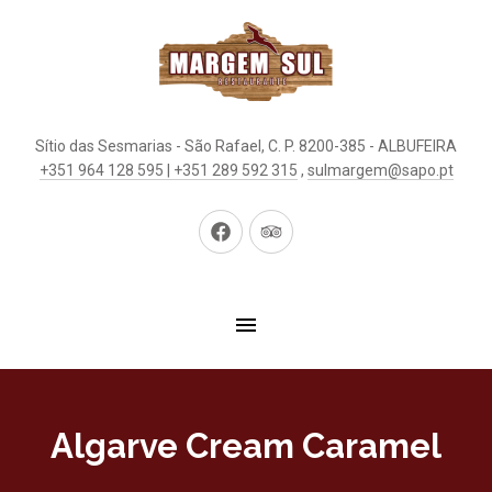
Sítio das Sesmarias - São Rafael, C. P. 8200-385 - ALBUFEIRA
+351 964 128 595 | +351 289 592 315
,
sulmargem@sapo.pt
New
New
Window
Window
Algarve Cream Caramel