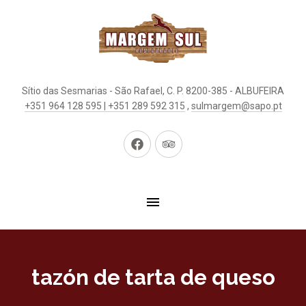
Sítio das Sesmarias - São Rafael, C. P. 8200-385 - ALBUFEIRA
+351 964 128 595 | +351 289 592 315
,
sulmargem@sapo.pt
New
New
Window
Window
tazón de tarta de queso