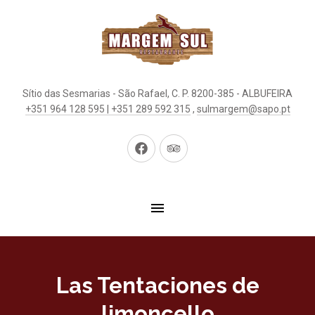
Sítio das Sesmarias - São Rafael, C. P. 8200-385 - ALBUFEIRA
+351 964 128 595 | +351 289 592 315
,
sulmargem@sapo.pt
New
New
Window
Window
Las Tentaciones de
limoncello