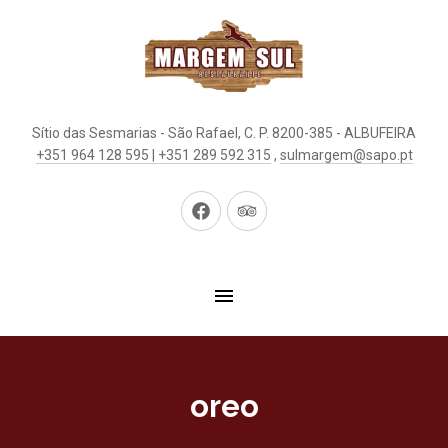
Sítio das Sesmarias - São Rafael, C. P. 8200-385 - ALBUFEIRA
+351 964 128 595 | +351 289 592 315
,
sulmargem@sapo.pt
New
New
Window
Window
oreo