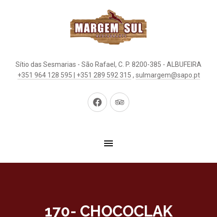
Sítio das Sesmarias - São Rafael, C. P. 8200-385 - ALBUFEIRA
+351 964 128 595 | +351 289 592 315
,
sulmargem@sapo.pt
New
New
Window
Window
170- CHOCOCLAK