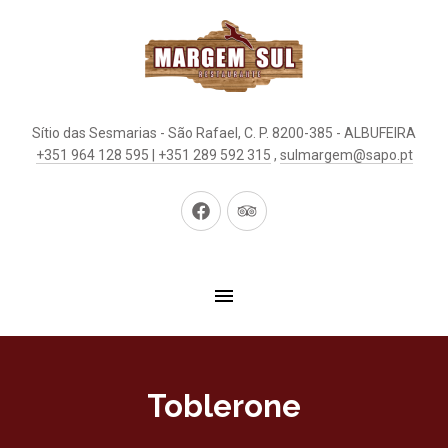
Sítio das Sesmarias - São Rafael, C. P. 8200-385 - ALBUFEIRA
+351 964 128 595 | +351 289 592 315
,
sulmargem@sapo.pt
New
New
Window
Window
Toblerone