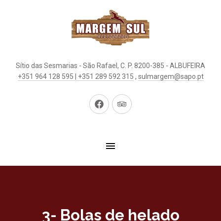
Sítio das Sesmarias - São Rafael, C. P. 8200-385 - ALBUFEIRA
+351 964 128 595 | +351 289 592 315
,
sulmargem@sapo.pt
New
New
Window
Window
3- Bolas de helado