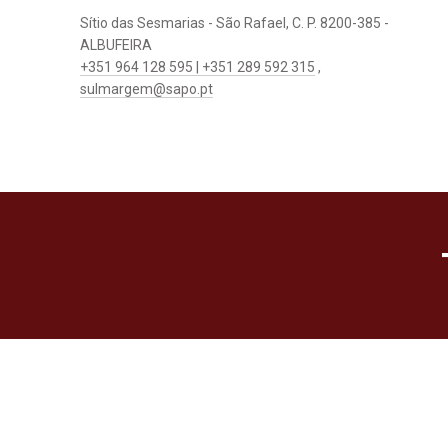
Sítio das Sesmarias - São Rafael, C. P. 8200-385 -
ALBUFEIRA
+351 964 128 595 | +351 289 592 315
,
sulmargem@sapo.pt