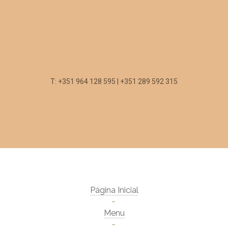
T: +351 964 128 595 | +351 289 592 315
Página Inicial
Menu