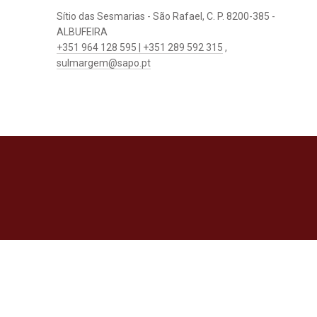
Sítio das Sesmarias - São Rafael, C. P. 8200-385 -
ALBUFEIRA
+351 964 128 595 | +351 289 592 315
,
sulmargem@sapo.pt