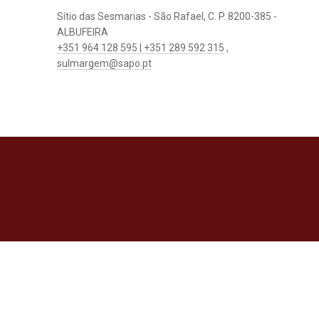
Sítio das Sesmarias - São Rafael, C. P. 8200-385 -
ALBUFEIRA
+351 964 128 595 | +351 289 592 315
,
sulmargem@sapo.pt