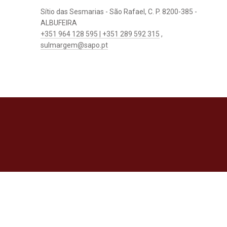
Sítio das Sesmarias - São Rafael, C. P. 8200-385 -
ALBUFEIRA
+351 964 128 595 | +351 289 592 315
,
sulmargem@sapo.pt