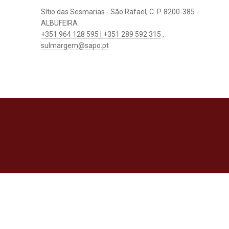
Sítio das Sesmarias - São Rafael, C. P. 8200-385 -
ALBUFEIRA
+351 964 128 595 | +351 289 592 315
,
sulmargem@sapo.pt