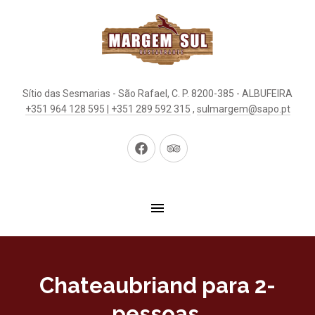
Sítio das Sesmarias - São Rafael, C. P. 8200-385 - ALBUFEIRA
+351 964 128 595 | +351 289 592 315
,
sulmargem@sapo.pt
New
New
Window
Window
Chateaubriand para 2-
pessoas.