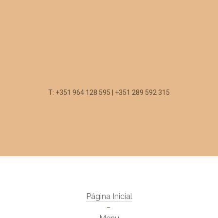
T: +351 964 128 595 | +351 289 592 315
Página Inicial