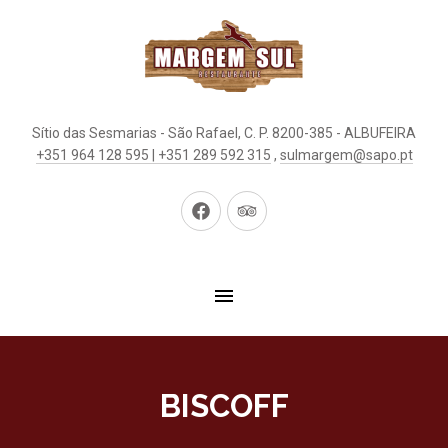
Sítio das Sesmarias - São Rafael, C. P. 8200-385 - ALBUFEIRA
+351 964 128 595 | +351 289 592 315
,
sulmargem@sapo.pt
New
New
Window
Window
BISCOFF