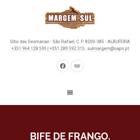
Sítio das Sesmarias - São Rafael, C. P. 8200-385 - ALBUFEIRA
+351 964 128 595 | +351 289 592 315
,
sulmargem@sapo.pt
New
New
Window
Window
BIFE DE FRANGO.