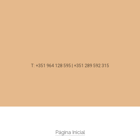
T: +351 964 128 595 | +351 289 592 315
Página Inicial