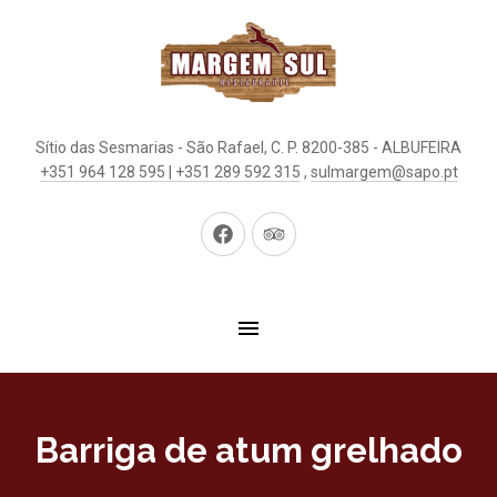
Sítio das Sesmarias - São Rafael, C. P. 8200-385 - ALBUFEIRA
+351 964 128 595 | +351 289 592 315
,
sulmargem@sapo.pt
New
New
Window
Window
Barriga de atum grelhado